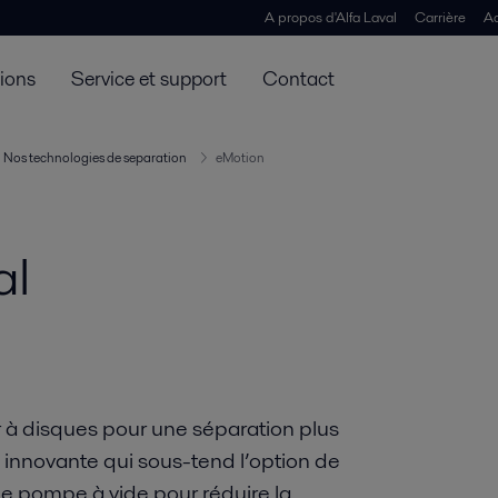
A propos d'Alfa Laval
Carrière
Ac
tions
Service et support
Contact
Nos technologies de separation
eMotion
al
ur à disques pour une séparation plus
 innovante qui sous-tend l’option de
ne pompe à vide pour réduire la