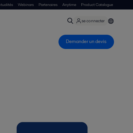
tualités
Webinars
Partenaires
Anytime
Product Catalogue
se connecter
Demander un devis