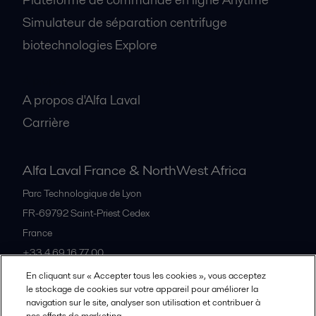
Simulateur de séparation centrifuge
biotechnologies Explore
A propos
A propos d'Alfa Laval
Carrière
Alfa Laval France & NorthWest Africa
Parc Technologique de Lyon
FR-69792
Saint-Priest Cedex
France
+33 4 69 16 77 00
En cliquant sur « Accepter tous les cookies », vous acceptez
le stockage de cookies sur votre appareil pour améliorer la
Tous les bureaux et partenaires
navigation sur le site, analyser son utilisation et contribuer à
nos efforts de marketing.