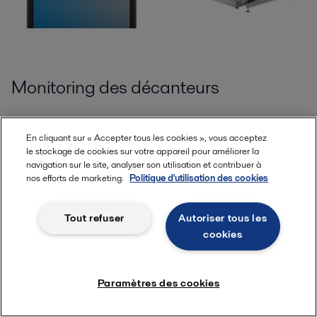
Monitoring des décanteurs
ConditionAlert
identifier le moment où une
opération de
En cliquant sur « Accepter tous les cookies », vous acceptez
maintenance
ou un
remplacement de pièce
sont
le stockage de cookies sur votre appareil pour améliorer la
nécessaire.
navigation sur le site, analyser son utilisation et contribuer à
Vous évitez les arrêts imprévus, vous prolongez l'intervalle
nos efforts de marketing.
Politique d'utilisation des cookies
entre les interventions de maintenance, pour un
temps de
fonctionnement optimal
et des
coûts de maintenance
Tout refuser
Autoriser tous les
réduits
au minimum.
cookies
En savoir plus sur le système de surveillance pour
Paramètres des cookies
décanteurs centrifuge