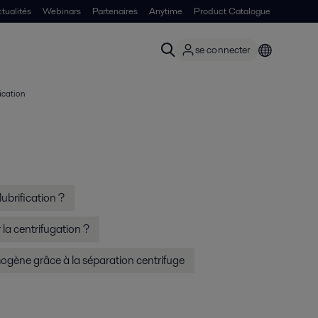
tualités
Webinars
Partenaires
Anytime
Product Catalogue
se connecter
fication
 lubrification ?
r la centrifugation ?
mogène grâce à la séparation centrifuge