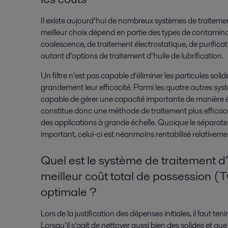
Il existe aujourd’hui de nombreux systèmes de traitement
meilleur choix dépend en partie des types de contamina
coalescence, de traitement électrostatique, de purificat
autant d’options de traitement d’huile de lubrification.
Un filtre n’est pas capable d’éliminer les particules soli
grandement leur efficacité. Parmi les quatre autres syst
capable de gérer une capacité importante de manière éc
constitue donc une méthode de traitement plus efficace d
des applications à grande échelle. Quoique le séparateu
important, celui-ci est néanmoins rentabilisé relativem
Quel est le système de traitement d’
meilleur coût total de possession (
optimale ?
Lors de la justification des dépenses initiales, il faut t
Lorsqu’il s’agit de nettoyer aussi bien des solides et que