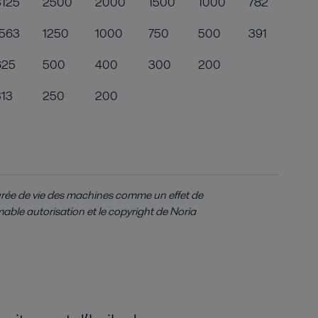
3125
2500
2000
1500
1000
782
1563
1250
1000
750
500
391
625
500
400
300
200
313
250
200
urée de vie des machines comme un effet de
mable autorisation et le copyright de Noria