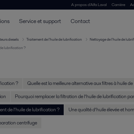
A propos d'Alfa Laval
Carrière
Ac
tions
Service et support
Contact
teurs diesels
Traitement de l'huile de lubrification
Nettoyage de l'huile de lubri
e lubrification ?
ication ?
Quelle est la meilleure alternative aux filtres à huile de
tion
Pourquoi remplacer la filtration de l’huile de lubrification pa
 de l’huile de lubrification ?
Une qualité d’huile élevée et ho
éparation centrifuge