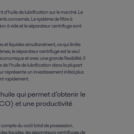
 d’huile de lubrification sur le marché. Le
nts concernés. Le système de filtre à
ion à vide et le séparateur centrifuge sont
des et liquides simultanément, ce qui limite
èmes, le séparateur centrifuge est le seul
onomique et avec une grande flexibilité. Il
e l’huile de lubrification dans la plupart
r représente un investissement initial plus
ent rapidement.
huile qui permet d’obtenir le
TCO) et une productivité
enir compte du coût total de possession.
 des liquides, les séparateurs centrifuges de