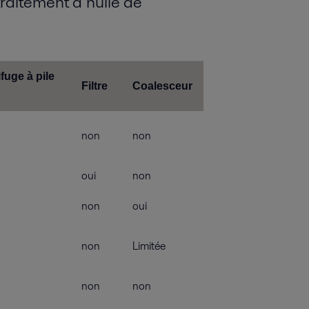
raitement d’huile de
fuge à pile
Filtre
Coalesceur
non
non
oui
non
non
oui
non
Limitée
non
non