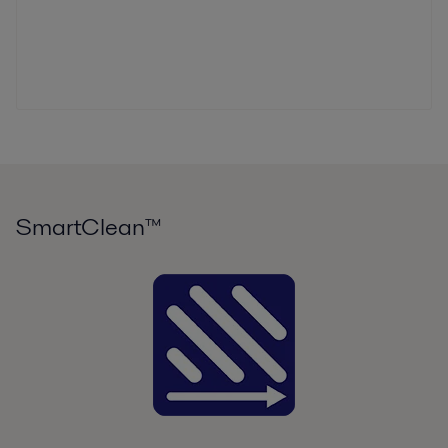
SmartClean™