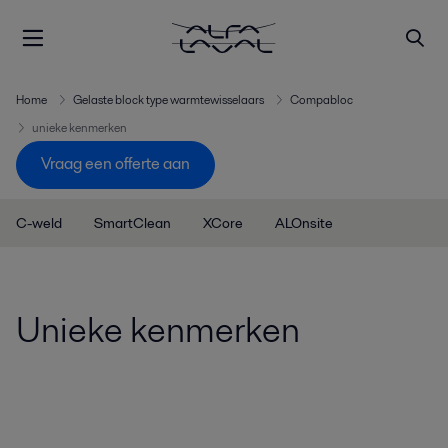
Home
Gelaste block type warmtewisselaars
Compabloc
unieke kenmerken
Vraag een offerte aan
C-weld
SmartClean
XCore
ALOnsite
Unieke kenmerken