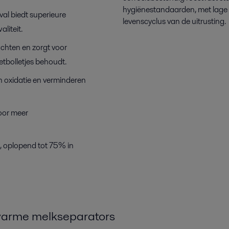
hygiënestandaarden, met lage
al biedt superieure
levenscyclus van de uitrusting.
liteit.
chten en zorgt voor
tbolletjes behoudt.
n oxidatie en verminderen
oor meer
, oplopend tot 75% in
warme melkseparators