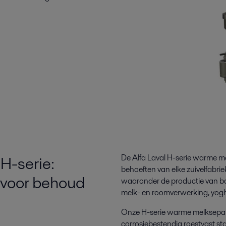
H-serie:
De Alfa Laval H-serie
warme me
behoeften van elke zuivelfabr
 voor behoud
waaronder de productie van bo
melk- en roomverwerking, yogh
Onze H-serie warme melksepara
corrosiebestendig roestvast s