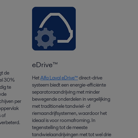
eDrive™
t de
Het
Alfa Laval eDrive™
direct-drive
wel 30%
systeem biedt een energie-efficiënte
dig te
separatoraandrijving met minder
wde
bewegende onderdelen in vergelijking
hijven per
met traditionele tandwiel- of
oppervlak
riemaandrijfsystemen, waardoor het
 of
ideaal is voor roomafroming. In
verbeterd.
tegenstelling tot de meeste
tandwielaandrijvingen met tot wel drie