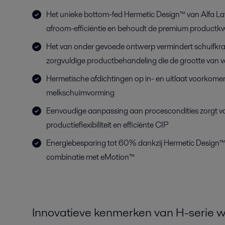
Het unieke bottom-fed Hermetic Design™ van Alfa Lav
afroom-efficiëntie en behoudt de premium productkwa
Het van onder gevoede ontwerp vermindert schuifkra
zorgvuldige productbehandeling die de grootte van ve
Hermetische afdichtingen op in- en uitlaat voorkome
melkschuimvorming
Eenvoudige aanpassing aan procescondities zorgt v
productieflexibiliteit en efficiënte CIP
Energiebesparing tot 60% dankzij Hermetic Design™
combinatie met eMotion™
Innovatieve kenmerken van H-serie 