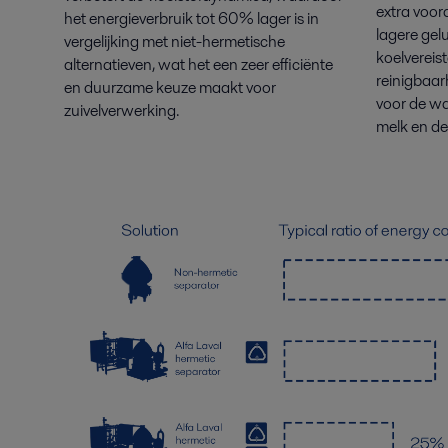
extra voor
het energieverbruik tot 60% lager is in
lagere gel
vergelijking met niet-hermetische
koelvereis
alternatieven, wat het een zeer efficiënte
reinigbaar
en duurzame keuze maakt voor
voor de wa
zuivelverwerking.
melk en de