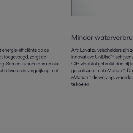
Minder waterverbru
t energie-efficiënte op de
Alfa Laval zuivelscheiders zijn
t toegevoegd, zorgt de
innovatieve UniDisc™-schijvens
ring. Samen kunnen ons unieke
CIP-vloeistof gebruikt dan bij 
e leveren in vergelijking met
gerealiseerd met eMotion™. Do
eMotion™ de wrijving, waardoor 
te koelen.