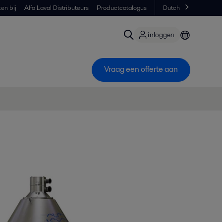
en bij
Alfa Laval Distributeurs
Productcatalogus
Dutch
inloggen
Vraag een offerte aan