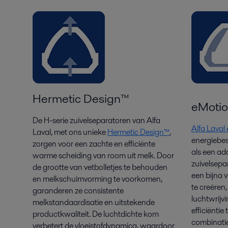
Hermetic Design
™
eMoti
De H-serie zuivelseparatoren van Alfa
Alfa Lava
Laval, met ons unieke
Hermetic Design™
,
energiebe
zorgen voor een zachte en efficiënte
als een ad
warme scheiding van room uit melk. Door
zuivelsepa
de grootte van vetbolletjes te behouden
een bijna
en melkschuimvorming te voorkomen,
te creëren
garanderen ze consistente
luchtwrijv
melkstandaardisatie en uitstekende
efficiëntie
productkwaliteit. De luchtdichte kom
combinatie
verbetert de vloeistofdynamica, waardoor