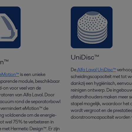
UniDisc™
on™
De
Alfa Laval UniDisc™
verhoog
l eMotion™
is een unieke
scheidingscapaciteit met tot 
sparende module, beschikbaar
dankzij een hygiënisch, eenvou
d-on voor veel van de
reinigen ontwerp. De ingebou
ratoren van Alfa Laval. Door
afstandhouders maken meer sc
 vacuüm rond de separatorbowl
stapel mogelijk, waardoor het 
, vermindert eMotion™ de
wordt vergroot en de prestaties
ing voldoende om de energie-
doorstroomcapaciteit worden 
 tot wel 75% te verbeteren in
 met Hermetic Design™. Er zijn