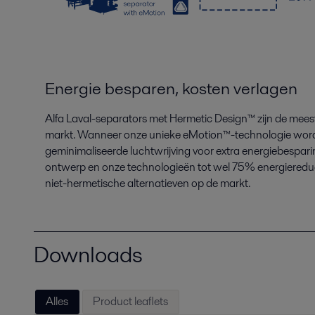
Energie besparen, kosten verlagen
Alfa Laval-separators met Hermetic Design
™
zijn de mees
markt. Wanneer onze unieke eMotion
™
-technologie word
geminimaliseerde luchtwrijving voor extra energiebespa
ontwerp en onze technologieën tot wel 75% energiereducti
niet-hermetische alternatieven op de markt.
Downloads
Alles
Product leaflets