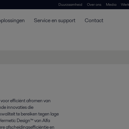
Duurzaamheid
Over ons
Media
Werk
oplossingen
Service en support
Contact
d voor efficiënt afromen van
de innovaties die
aliteit te bereiken tegen lage
 Hermetic Design™ van Alfa
re afscheidings­efficiëntie en