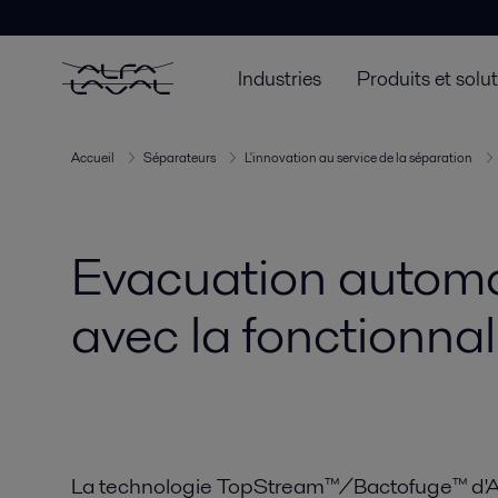
Industries
Produits et solu
Accueil
Séparateurs
L'innovation au service de la séparation
Evacuation automat
avec la fonctionna
La technologie TopStream™/Bactofuge™ d'Al