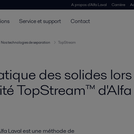
A propos d'Alfa Laval
Carrière
Ac
tions
Service et support
Contact
Nos technologies de separation
TopStream
ique des solides lors
lité TopStream™ d'Alfa
fa Laval est une méthode de