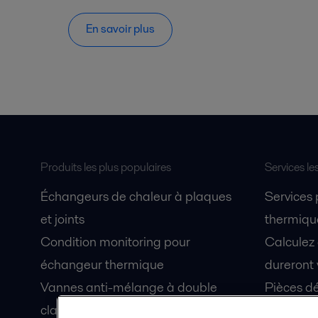
En savoir plus
Produits les plus populaires
Services le
Échangeurs de chaleur à plaques
Services
et joints
thermique
Condition monitoring pour
Calculez
échangeur thermique
dureront 
Vannes anti-mélange à double
Pièces dé
clapet Unique Mixproof
Fiches de