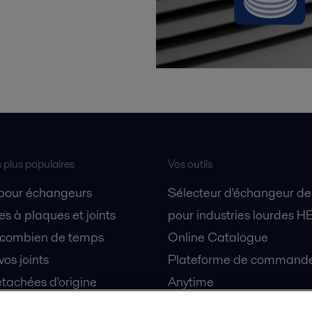
s plus populaires
Vos outils
 pour échangeurs
Sélecteur d'échangeur de
s à plaques et joints
pour industries lourdes H
 combien de temps
Online Catalogue
vos joints
Plateforme de commande 
tachées d'origine
Anytime
 sécurité
Simulateur de séparation