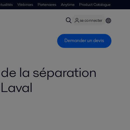
tualités
Webinars
Partenaires
Anytime
Product Catalogue
se connecter
Demander un devis
 de la séparation
 Laval