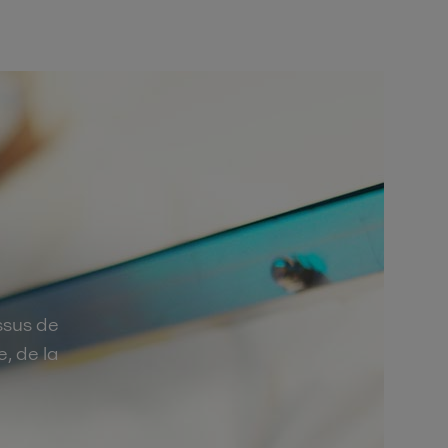
ssus de
e, de la