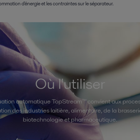
ommation d'énergie et les contraintes sur le séparateur.
Où l'utiliser
uation automatique TopStream™ convient aux proce
ion des industries laitière, alimentaire, de la brasseri
biotechnologie et pharmaceutique.