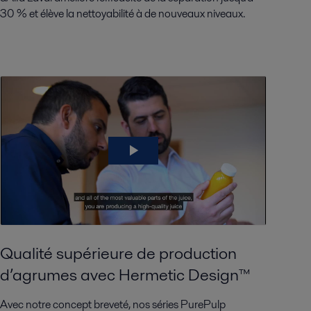
30 % et élève la nettoyabilité à de nouveaux niveaux.
Qualité supérieure de production
d’agrumes avec Hermetic Design™
Avec notre concept breveté, nos séries PurePulp