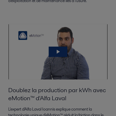
d'exploitation et de maintenance liés à l'usure.
Doublez la production par kWh avec
eMotion™ d'Alfa Laval
L'expert d'Alfa Laval Ioannis explique comment la
technologie unique d'eMotion™ réduit la friction dans le