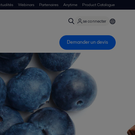
tualités
Webinars
Partenaires
Anytime
Product Catalogue
se connecter
Demander un devis