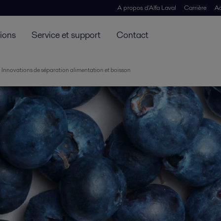
A propos d'Alfa Laval
Carrière
Ac
tions
Service et support
Contact
Innovations de séparation alimentation et boisson